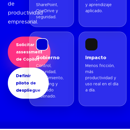
de
SharePoint,
y aprendizaje
OneDrive y
aplicado.
productividad
seguridad.
empresarial.
Solicitar
assessment
Gobierno
Impacto
de Copilot
Control,
Menos fricción,
seguridad,
más
Definir
cumplimiento,
productividad y
piloto de
reporting y
uso real en el día
despliegue
escalado
a día.
ordenado.