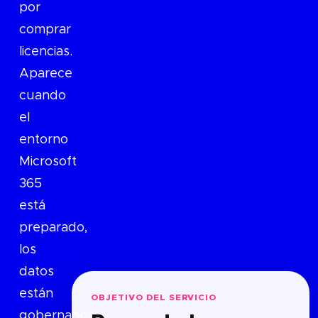
por
comprar
licencias.
Aparece
cuando
el
entorno
Microsoft
365
está
preparado,
los
datos
están
OBJETIVO DEL SERVICIO
gobernados,