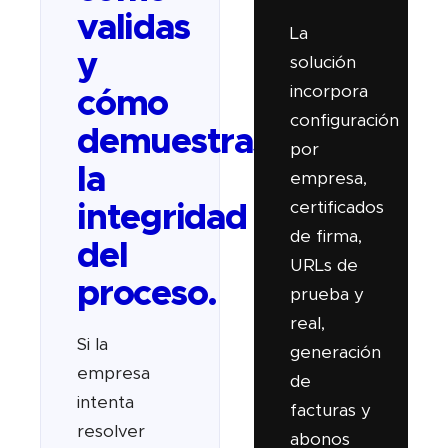
validas
La
y
solución
incorpora
cómo
configuración
demuestras
por
la
empresa,
certificados
integridad
de firma,
del
URLs de
proceso.
prueba y
real,
Si la
generación
empresa
de
intenta
facturas y
resolver
abonos