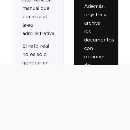
Además,
manual que
registra y
penaliza al
archiva
área
los
administrativa.
documentos
El reto real
con
no es solo
opciones
generar un
de
XML. Es
búsqueda,
asegurar
filtrado y
que todo el
recuperación,
circuito de
para que
facturación
el
verificable
proceso
quede
no solo