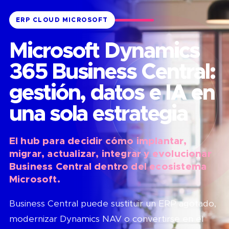
ERP CLOUD MICROSOFT
Microsoft Dynamics
365 Business Central:
gestión, datos e IA en
una sola estrategia
El hub para decidir cómo implantar,
migrar, actualizar, integrar y evolucionar
Business Central dentro del ecosistema
Microsoft.
Business Central puede sustituir un ERP agotado,
modernizar Dynamics NAV o convertirse en el