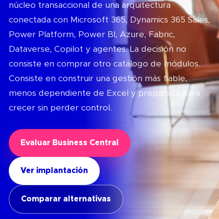
núcleo transaccional de una arquitectura
conectada con Microsoft 365, Dynamics 365 Sales,
Power Platform, Power BI, Azure, Fabric,
Dataverse, Copilot y agentes. La decisión no
consiste en comprar otro catálogo de módulos.
Consiste en construir una gestión más fiable,
menos dependiente de Excel y preparada para
crecer sin perder control.
Evaluar Business Central
Ver implantación
Comparar alternativas