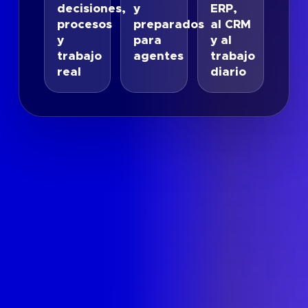
decisiones,
y
ERP,
procesos
preparados
al CRM
y
para
y al
trabajo
agentes
trabajo
real
diario