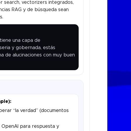
r search, vectorizers integrados,
encias RAG y de búsqueda sean
s.
 tiene una capa de
eria y gobernada, estás
a de alucinaciones con muy buen
ple):
perar “la verdad” (documentos
 OpenAI para respuesta y