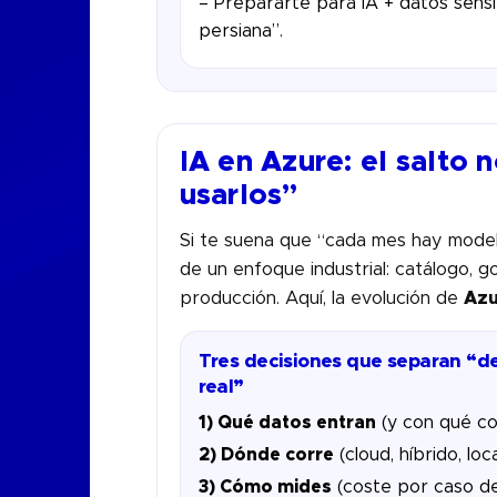
– Prepararte para IA + datos sensib
persiana”.
IA en Azure: el salto
usarlos”
Si te suena que “cada mes hay model
de un enfoque industrial: catálogo, 
producción. Aquí, la evolución de
Azu
Tres decisiones que separan “d
real”
1) Qué datos entran
(y con qué co
2) Dónde corre
(cloud, híbrido, lo
3) Cómo mides
(coste por caso de 