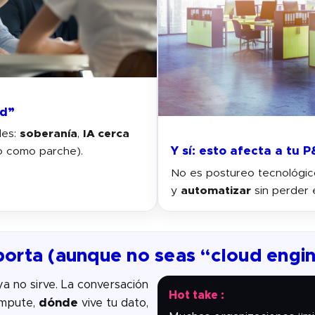
ud”
des:
soberanía
,
IA cerca
Y sí: esto afecta a tu P
o como parche).
No es postureo tecnológic
y
automatizar
sin perder e
orta (aunque no seas “cloud engi
a no sirve. La conversación
Hot take :
ompute,
dónde
vive tu dato,