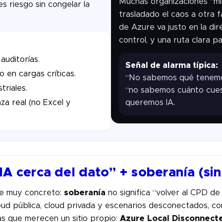
Muchas organizaciones “mi
s riesgo sin congelar la
trasladado el caos a otra f
de Azure va justo en la dir
control, y una ruta clara par
auditorías.
Señal de alarma típica:
 en cargas críticas.
“No sabemos qué tenemo
triales.
“no sabemos cuánto cuest
queremos IA.
a real (no Excel y
A cerca del dato” + soberanía (sin
je muy concreto:
soberanía
no significa “volver al CPD de
ud pública, cloud privada y escenarios desconectados, c
as que merecen un sitio propio:
Azure Local Disconnect