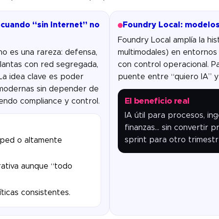
 cuando “sin Internet” no
Foundry Local: modelos
Foundry Local amplía la his
o es una rareza: defensa,
multimodales) en entornos
 plantas con red segregada,
con control operacional. 
 La idea clave es poder
puente entre “quiero IA” y
s modernas sin depender de
El beneficio real
ndo compliance y control.
IA útil para procesos, ing
finanzas… sin convertir p
sprint para otro trimestr
pped o altamente
rativa aunque “todo
íticas consistentes.