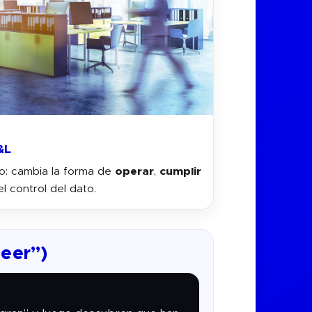
&L
o: cambia la forma de
operar
,
cumplir
l control del dato.
neer”)