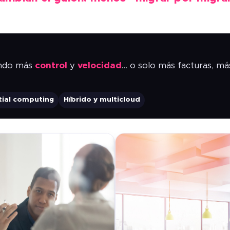
dando más
control
y
velocidad
… o solo más facturas, m
tial computing
Híbrido y multicloud