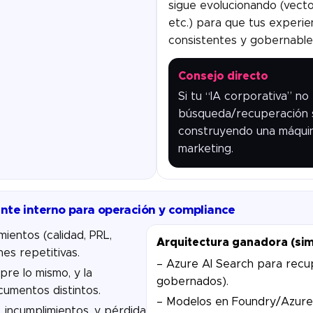
sigue evolucionando (vecto
etc.) para que tus experi
consistentes y gobernable
Consejo directo
Si tu “IA corporativa” no
búsqueda/recuperación s
construyendo una máquin
marketing.
ente interno para operación y compliance
entos (calidad, PRL,
Arquitectura ganadora (sim
nes repetitivas.
– Azure AI Search para recu
re lo mismo, y la
gobernados).
umentos distintos.
– Modelos en Foundry/Azure
 incumplimientos, y pérdida