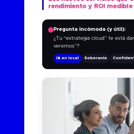
rendimiento y ROI medible
Pregunta incómoda (y útil):
¿Tu “estrategia cloud” te está 
veremos”?
IA en local
Soberanía
Confiden