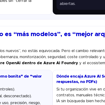
les sin “cerrar la
abiertas.
 no es “más modelos”, es “mejor arq
os nuevos”, no estás equivocada. Pero el cambio relevante
gobernanza, monitorización, seguridad, coste controlado y 
re OpenAI dentro de Azure AI Foundry
y el ecosistem
emo bonita” de “valor
Dónde encaja Azure AI S
respuestas, no PDFs)
ntroles).
Si tu organización vive en
contratos, manuales técnico
cal, desconectado).
IA sin búsqueda bien hecha
uso, precisión, riesgo,