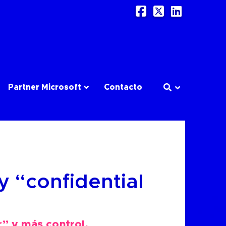
Facebook
X
LinkedI
Partner Microsoft
Contacto
y “confidential
” y más control,