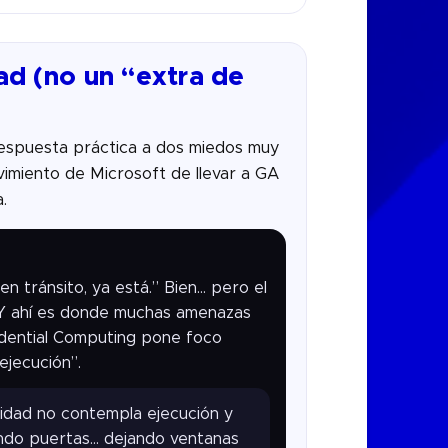
ad (no un “extra de
 respuesta práctica a dos miedos muy
vimiento de Microsoft de llevar a GA
.
n tránsito, ya está.” Bien… pero el
 Y ahí es donde muchas amenazas
idential Computing pone foco
ejecución”.
ridad no contempla ejecución y
endo puertas… dejando ventanas