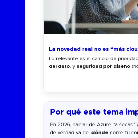
La novedad real no es “más clo
Lo relevante es el cambio de priorida
del dato
, y
seguridad por diseño
(n
Por qué este tema imp
En 2026, hablar de Azure “a secas” y
de verdad va de:
dónde
corre tu c