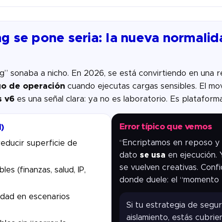
g se pone seria: la nueva normalid
ng” sonaba a nicho. En 2026, se está convirtiendo en una
go de operación
cuando ejecutas cargas sensibles. El mo
s v6
es una señal clara: ya no es laboratorio. Es plataforma
Error típico que vemos
)
“Encriptamos en reposo y e
reducir superficie de
dato
se usa
en ejecución.
se vuelven creativas. Conf
es (finanzas, salud, IP,
donde duele: el “momento 
idad en escenarios
Si tu estrategia de segu
aislamiento, estás cubri