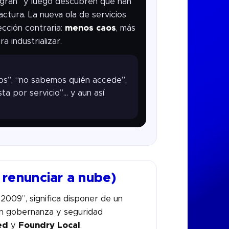
gran” y luego descubren que han
actura. La nueva ola de servicios
ección contraria:
menos caos
, más
a industrializar.
s”, “no sabemos quién accede”,
a por servicio”… y aun así
 renunciar a nube)
 2009”, significa disponer de un
on gobernanza y seguridad
ed
y
Foundry Local
.