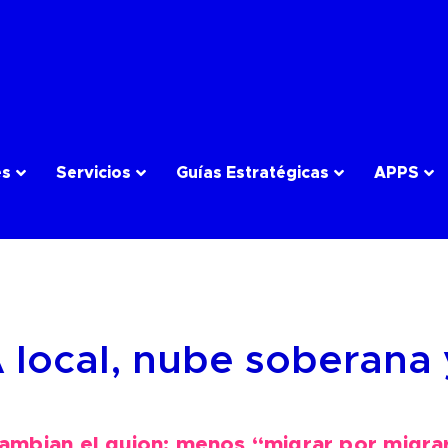
es
Servicios
Guías Estratégicas
APPS
 local, nube soberana 
ambian el guion: menos “migrar por migrar