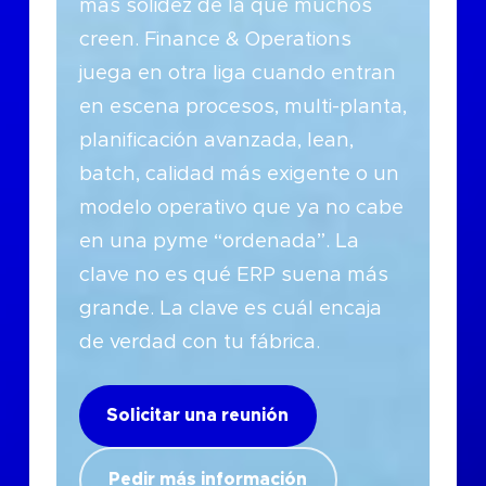
más solidez de la que muchos
creen. Finance & Operations
juega en otra liga cuando entran
en escena procesos, multi-planta,
planificación avanzada, lean,
batch, calidad más exigente o un
modelo operativo que ya no cabe
en una pyme “ordenada”. La
clave no es qué ERP suena más
grande. La clave es cuál encaja
de verdad con tu fábrica.
Solicitar una reunión
Pedir más información