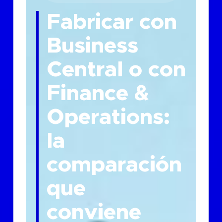
Fabricar con
Business
Central o con
Finance &
Operations:
la
comparación
que
conviene