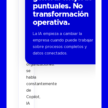
puntuales. No
Copilot
transformación
Hay
operativa.
algo
que
La IA empieza a cambiar la
está
empresa cuando puede trabajar
ocurriendo
sobre procesos completos y
en
datos conectados.
muchísimas
organizaciones:
se
habla
constantemente
de
Copilot,
IA