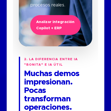
procesos reales.
Analizar integración
Copilot + ERP
2. LA DIFERENCIA ENTRE IA
“BONITA” E IA ÚTIL
Muchas demos
impresionan.
Pocas
transforman
operaciones.