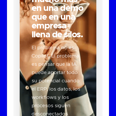
en una demo
que en una
empresa
llena de silos.
El problema no es
Copilot. El problema
es pensar que la IA
puede aportar todo
su potencial cuando
el ERP, los datos, los
workflows y los
procesos siguen
desconectados.