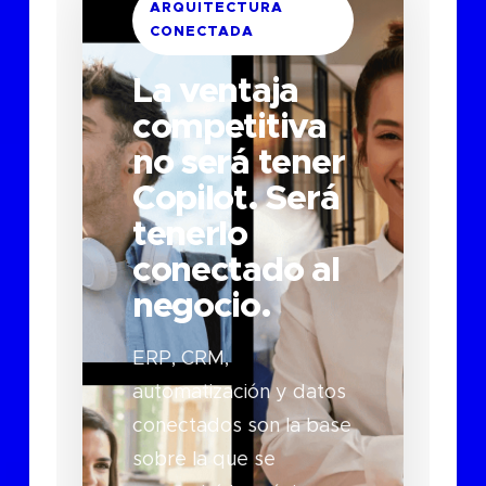
ARQUITECTURA
CONECTADA
La ventaja
competitiva
no será tener
Copilot. Será
tenerlo
conectado al
negocio.
ERP, CRM,
automatización y datos
conectados son la base
sobre la que se