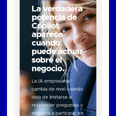
La verdadera
potencia de
Copilot
aparece
cuando
puede actuar
sobre el
negocio.
La IA empresarial
cambia de nivel cuando
deja de limitarse a
responder preguntas y
empieza a participar en