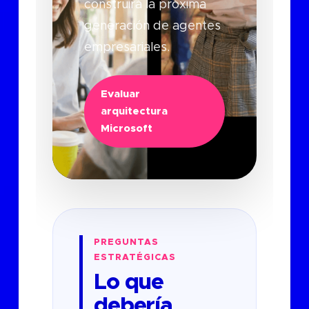
construirá la próxima
generación de agentes
empresariales.
Evaluar
arquitectura
Microsoft
PREGUNTAS
ESTRATÉGICAS
Lo que
debería