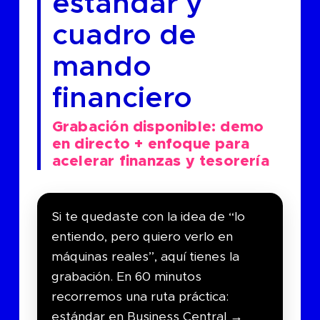
estándar y
cuadro de
mando
financiero
Grabación disponible: demo
en directo + enfoque para
acelerar finanzas y tesorería
Si te quedaste con la idea de “lo
entiendo, pero quiero verlo en
máquinas reales”, aquí tienes la
grabación. En 60 minutos
recorremos una ruta práctica:
estándar en Business Central →