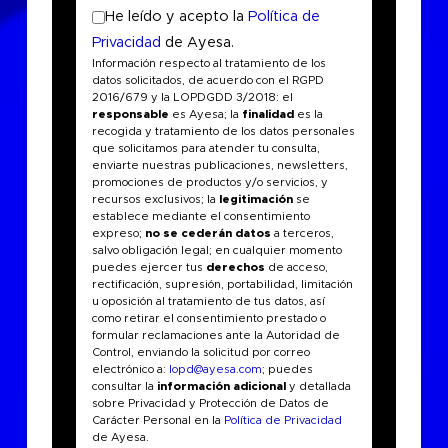
He leído y acepto la
Política de
Privacidad
de Ayesa.
Información respecto al tratamiento de los
datos solicitados, de acuerdo con el RGPD
2016/679 y la LOPDGDD 3/2018: el
responsable
es Ayesa; la
finalidad
es la
recogida y tratamiento de los datos personales
que solicitamos para atender tu consulta,
enviarte nuestras publicaciones, newsletters,
promociones de productos y/o servicios, y
recursos exclusivos; la
legitimación
se
establece mediante el consentimiento
expreso;
no se cederán datos
a terceros,
salvo obligación legal; en cualquier momento
puedes ejercer tus
derechos
de acceso,
rectificación, supresión, portabilidad, limitación
u oposición al tratamiento de tus datos, así
como retirar el consentimiento prestado o
formular reclamaciones ante la Autoridad de
Control, enviando la solicitud por correo
electrónico a:
lopd@ayesa.com
; puedes
consultar la
información adicional
y detallada
sobre Privacidad y Protección de Datos de
Carácter Personal en la
Política de Privacidad
de Ayesa.