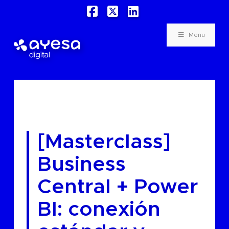
Facebook
X
LinkedIn
Menu
[Masterclass]
Business
Central + Power
BI: conexión