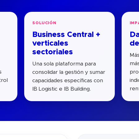
SOLUCIÓN
IMP
Business Central +
Da
verticales
de
sectoriales
Más
más
Una sola plataforma para
s
pro
consolidar la gestión y sumar
rol
ind
capacidades específicas con
rent
IB Logistic e IB Building.