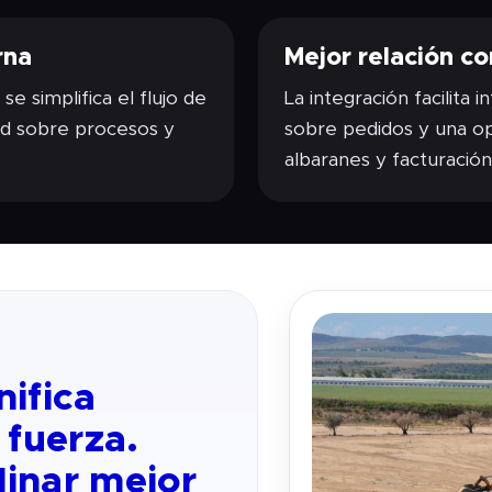
rna
Mejor relación co
 se simplifica el flujo de
La integración facilita
dad sobre procesos y
sobre pedidos y una op
albaranes y facturación
nifica
a fuerza.
dinar mejor