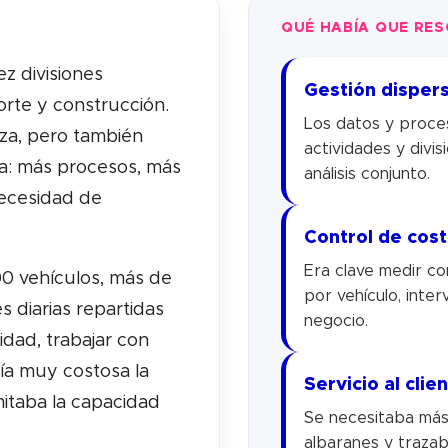
QUÉ HABÍA QUE RE
z divisiones
Gestión disper
porte y construcción.
Los datos y proce
eza, pero también
actividades y divi
va: más procesos, más
análisis conjunto.
ecesidad de
Control de cos
Era clave medir co
00 vehículos, más de
por vehículo, inter
 diarias repartidas
negocio.
vidad, trabajar con
ía muy costosa la
Servicio al clie
imitaba la capacidad
Se necesitaba más 
albaranes y trazab