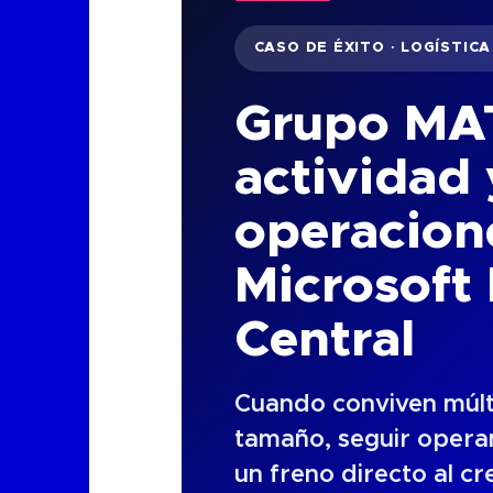
CASO DE ÉXITO · LOGÍSTIC
Grupo MAT 
actividad 
operacione
Microsoft
Central
Cuando conviven múlti
tamaño, seguir opera
un freno directo al cr