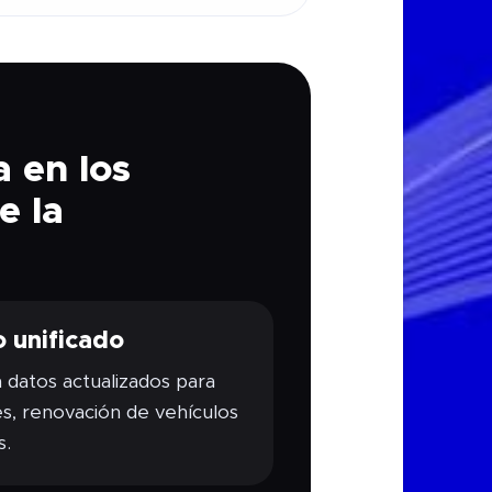
 en los
e la
 unificado
n datos actualizados para
es, renovación de vehículos
s.