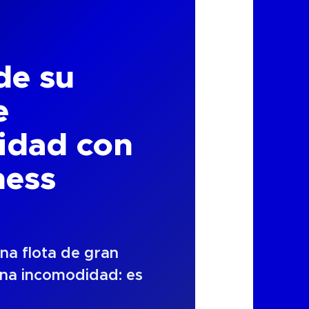
de su
e
lidad con
ness
na flota de gran
na incomodidad: es