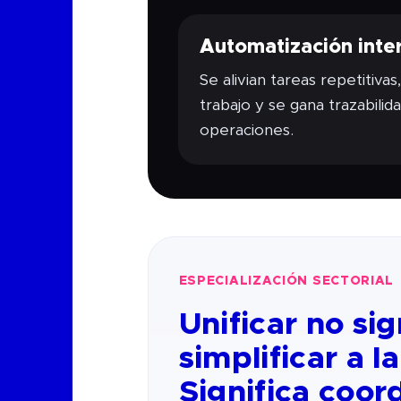
Automatización inte
Se alivian tareas repetitivas,
trabajo y se gana trazabili
operaciones.
ESPECIALIZACIÓN SECTORIAL
Unificar no sig
simplificar a l
Significa coor