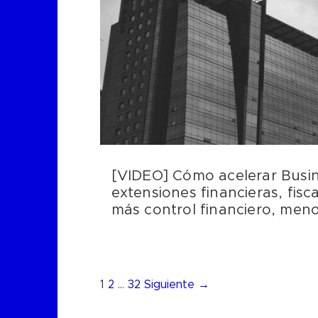
[VIDEO] Cómo acelerar Busin
extensiones financieras, fisca
más control financiero, meno
1
2
…
32
Siguiente →