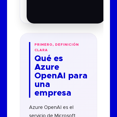
genérico.
PRIMERO, DEFINICIÓN
CLARA
Qué es
Azure
OpenAI para
una
empresa
Azure OpenAI es el
servicio de Microsoft