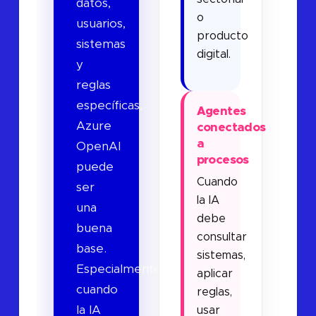
datos,
o
usuarios,
producto
sistemas
digital.
y
reglas
específicas,
Agentes
Azure
conectados
a
OpenAI
procesos
puede
Cuando
ser
la IA
una
debe
buena
consultar
base.
sistemas,
Especialmente
aplicar
cuando
reglas,
la IA
usar