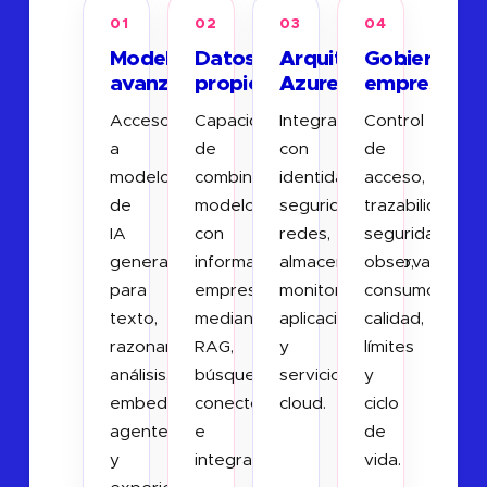
01
02
03
04
Modelos
Datos
Arquitectura
Gobierno
avanzados
propios
Azure
empresarial
Acceso
Capacidad
Integración
Control
a
de
con
de
modelos
combinar
identidad,
acceso,
de
modelos
seguridad,
trazabilidad,
IA
con
redes,
seguridad,
generativa
información
almacenamiento,
observabilidad,
para
empresarial
monitorización,
consumo,
texto,
mediante
aplicaciones
calidad,
razonamiento,
RAG,
y
límites
análisis,
búsqueda,
servicios
y
embeddings,
conectores
cloud.
ciclo
agentes
e
de
y
integración.
vida.