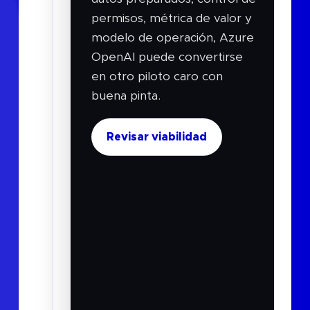
pregunta
permisos, métrica de valor y
es
modelo de operación, Azure
OpenAI puede convertirse
“¿qué
en otro piloto caro con
queremos
buena pinta.
que
la
Revisar viabilidad
IA
haga
dentro
del
negocio?”.
Azure
OpenAI