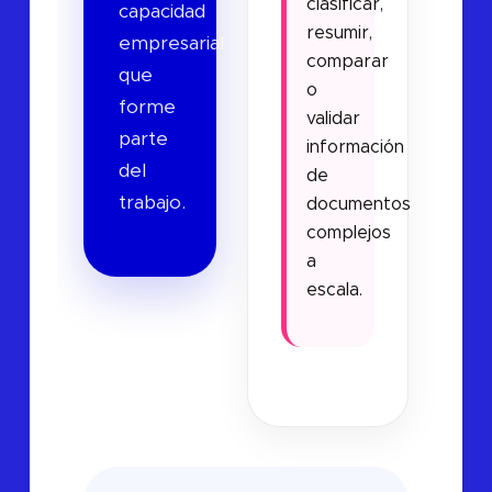
clasificar,
capacidad
resumir,
empresarial
comparar
que
o
forme
validar
parte
información
del
de
trabajo.
documentos
complejos
a
escala.