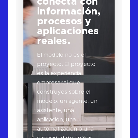
conecta con
información,
procesos y
aplicaciones
reales.
El modelo no es el
proyecto. El proyecto
es la experiencia
empresarial que
construyes sobre el
modelo: un agente, un
asistente, una
aplicación, una
automatización o una