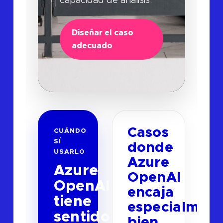
capacidad de análisis.
Diseñar el caso
adecuado
Casos
CUÁNDO
SÍ
donde
USARLO
Azure
Azure
OpenAI
OpenAI
encaja
tiene
especialmen
sentido
bien