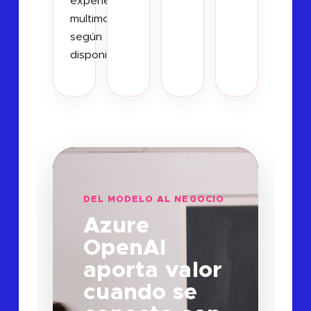
experiencias
multimodales
según
disponibilidad.
DEL MODELO AL NEGOCIO
Azure
OpenAI
aporta valor
cuando se