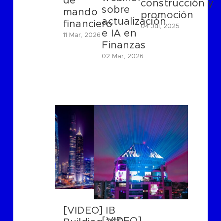
de
construcción y
sobre
mando
promoción
actualización
financiero
04 Jul, 2025
e IA en
11 Mar, 2026
Finanzas
02 Mar, 2026
[VIDEO] IB
[VIDEO]