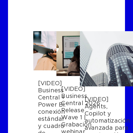
[VIDEO]
[VIDEO]
Business
Business
Central +
[VIDEO]
Central 2026
Power BI:
Agents,
Release
conexión
Copilot y
Wave 1 |
estándar
automatización
Grabación
y cuadro
avanzada para
webinar